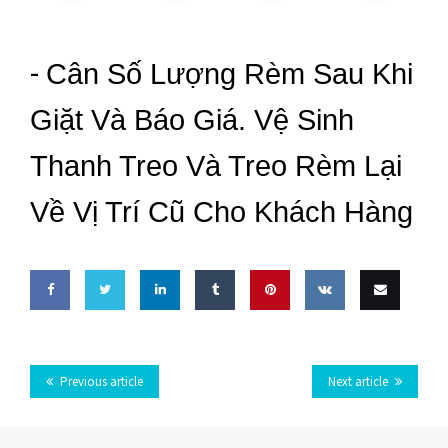
-
Cân Số Lượng Rèm Sau Khi
Giặt Và Báo Giá. Vệ Sinh
Thanh Treo Và Treo Rèm Lại
Về Vị Trí Cũ Cho Khách Hàng
Share
Share
Share
Share
Pin
Share
Email
on
on
on
on
this
on VK
this
Previous article
Next article
Facebook
Twitter
LinkedIn
Tumblr