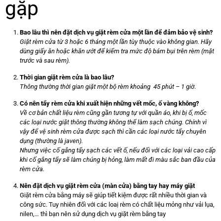
gặp
Bao lâu thì nên đặt dịch vụ giặt rèm cửa một lần để đảm bảo vệ sinh?
Giặt rèm cửa từ 3 hoặc 6 tháng một lần tùy thuộc vào không gian. Hãy
dùng giấy ăn hoặc khăn ướt để kiểm tra mức độ bám bụi trên rèm (mặt
trước và sau rèm).
Thời gian giặt rèm cửa là bao lâu?
Thông thường thời gian giặt một bộ rèm khoảng 45 phút – 1 giờ
.
Có nên tẩy rèm cửa khi xuất hiện những vết mốc, ố vàng không?
Về cơ bản chất liệu rèm cũng gần tương tự với quần áo, khi bị ố, mốc
các loại nước giặt thông thường không thể làm sạch chúng. Chính vì
vậy để vệ sinh rèm cửa được sạch thì cần các loại nước tẩy chuyên
dụng (thường là javen).
Nhưng việc cố gắng tẩy sạch các vết ố, nếu đối với các loại vải cao cấp
khi cố gắng tẩy sẽ làm chúng bị hỏng, làm mất đi màu sắc ban đầu của
rèm cửa.
Nên đặt dịch vụ giặt rèm cửa (màn cửa) bằng tay hay máy giặt
Giặt rèm cửa bằng máy sẽ giúp tiết kiệm được rất nhiều thời gian và
công sức. Tuy nhiên đối với các loaị rèm có chất liệu mỏng như vải lụa,
nilen,… thì bạn nên sử dụng dịch vụ giặt rèm bằng tay