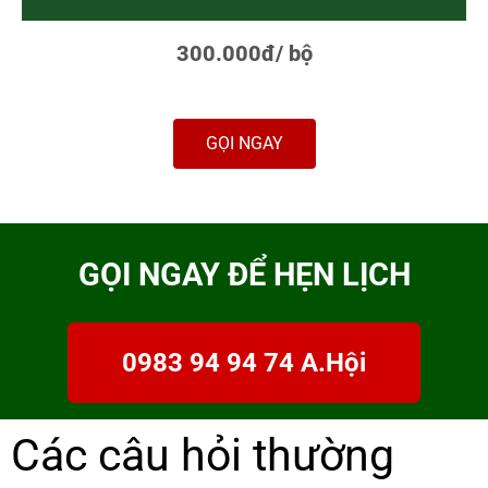
300.000đ/ bộ
GỌI NGAY
GỌI NGAY ĐỂ HẸN LỊCH
0983 94 94 74 A.Hội
Các câu hỏi thường