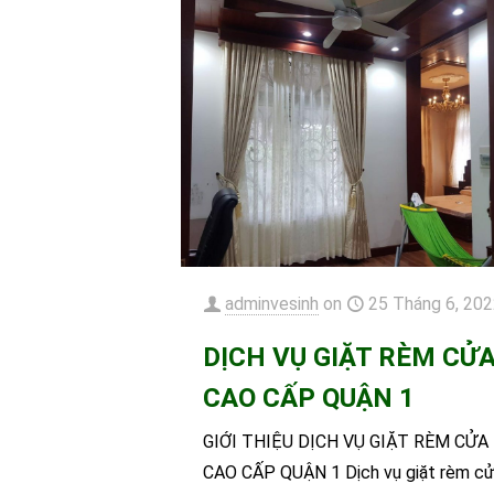
adminvesinh
on
25 Tháng 6, 20
DỊCH VỤ GIẶT RÈM CỬ
CAO CẤP QUẬN 1
GIỚI THIỆU DỊCH VỤ GIẶT RÈM CỬA
CAO CẤP QUẬN 1 Dịch vụ giặt rèm c