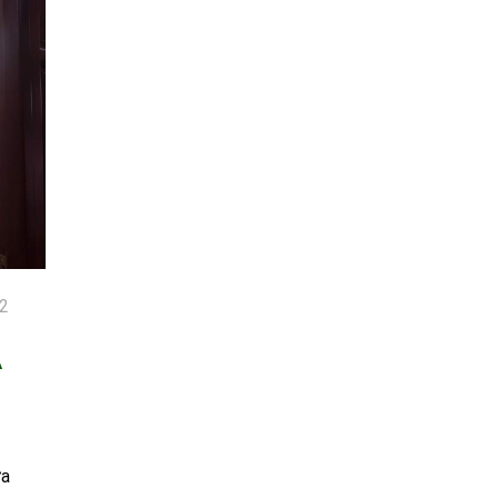
22
A
ửa