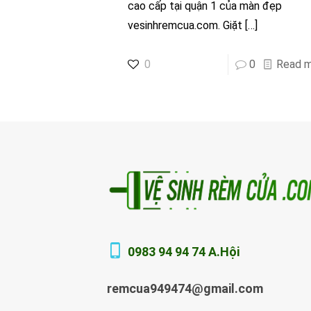
cao cấp tại quận 1 của màn đẹp
vesinhremcua.com. Giặt
[…]
0
0
Read 
0983 94 94 74 A.Hội
remcua949474@gmail.com