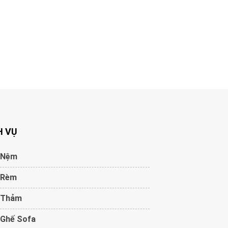
H VỤ
 Nệm
 Rèm
 Thảm
 Ghế Sofa