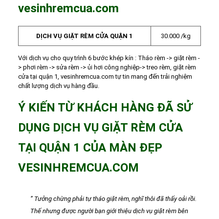
vesinhremcua.com
DỊCH VỤ GIẶT RÈM CỬA QUẬN 1
30.000 /kg
Với dịch vụ cho quy trình 6 bước khép kín : Tháo rèm -> giặt rèm -
> phơi rèm -> sửa rèm -> ủi hơi công nghiệp-> treo rèm, giặt rèm
cửa tại quận 1, vesinhremcua.com tự tin mang đến trải nghiệm
chất lượng dịch vụ hàng đầu.
Ý KIẾN TỪ KHÁCH HÀNG ĐÃ SỬ
DỤNG DỊCH VỤ GIẶT RÈM CỬA
TẠI QUẬN 1 CỦA MÀN ĐẸP
VESINHREMCUA.COM
” Tưởng chừng phải tự tháo giặt rèm, nghĩ thôi đã thấy oải rồi.
Thế nhưng được người bạn giới thiệu dịch vụ giặt rèm bên