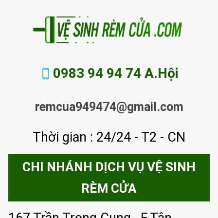
0983 94 94 74 A.Hội
remcua949474@gmail.com
Thời gian : 24/24 - T2 - CN
CHI NHÁNH DỊCH VỤ VỆ SINH
RÈM CỬA
167 Trần Trọng Cung , F.Tân