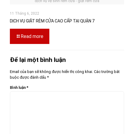
dịch vụ vệ sinh rèm cửa - giặt rèm cửa
11 Tháng 6, 2022
DỊCH VỤ GIẶT RÈM CỬA CAO CẤP TẠI QUẬN 7
Read more
Để lại một bình luận
Email của bạn sẽ không được hiển thị công khai.
Các trường bắt
buộc được đánh dấu
*
Bình luận
*