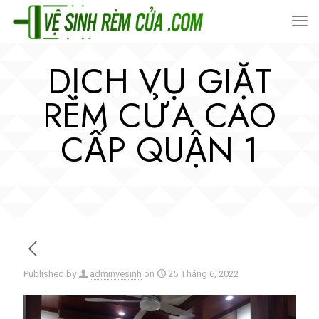
DỊCH VỤ GIẶT
RÈM CỬA CAO
CẤP QUẬN 1
Published by
adminvesinh
on
25 Tháng 6, 2022