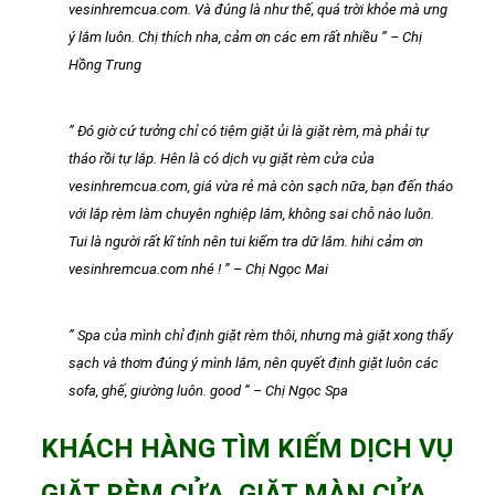
vesinhremcua.com. Và đúng là như thế, quá trời khỏe mà ưng
ý lắm luôn. Chị thích nha, cảm ơn các em rất nhiều ” – Chị
Hồng Trung
” Đó giờ cứ tưởng chỉ có tiệm giặt ủi là giặt rèm, mà phải tự
tháo rồi tự lắp. Hên là có dịch vụ giặt rèm cửa của
vesinhremcua.com, giá vừa rẻ mà còn sạch nữa, bạn đến tháo
với lắp rèm làm chuyên nghiệp lắm, không sai chỗ nào luôn.
Tui là người rất kĩ tính nên tui kiểm tra dữ lắm. hihi cảm ơn
vesinhremcua.com nhé ! ” – Chị Ngọc Mai
” Spa của mình chỉ định giặt rèm thôi, nhưng mà giặt xong thấy
sạch và thơm đúng ý mình lắm, nên quyết định giặt luôn các
sofa, ghế, giường luôn. good ” – Chị Ngọc Spa
KHÁCH HÀNG TÌM KIẾM DỊCH VỤ
GIẶT RÈM CỬA, GIẶT MÀN CỬA