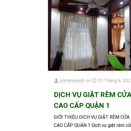
adminvesinh
on
25 Tháng 6, 20
DỊCH VỤ GIẶT RÈM CỬ
CAO CẤP QUẬN 1
GIỚI THIỆU DỊCH VỤ GIẶT RÈM CỬA
CAO CẤP QUẬN 1 Dịch vụ giặt rèm c