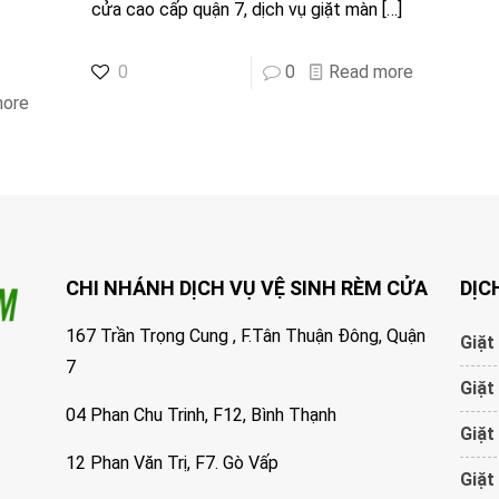
cửa cao cấp quận 7, dịch vụ giặt màn
[…]
0
0
Read more
more
CHI NHÁNH DỊCH VỤ VỆ SINH RÈM CỬA
DỊC
167 Trần Trọng Cung , F.Tân Thuận Đông, Quận
Giặt
7
Giặt
04 Phan Chu Trinh, F12, Bình Thạnh
Giặt
12 Phan Văn Trị, F7. Gò Vấp
Giặt