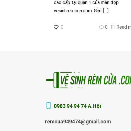
cao cấp tại quận 1 của màn đẹp
vesinhremcua.com. Giặt
[…]
0
0
Read 
0983 94 94 74 A.Hội
remcua949474@gmail.com