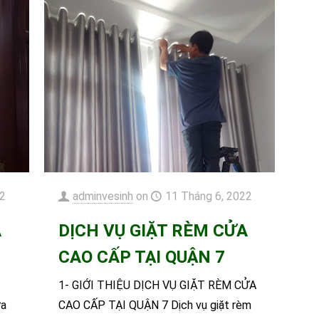
22
adminvesinh
on
11 Tháng 6, 2022
A
DỊCH VỤ GIẶT RÈM CỬA
CAO CẤP TẠI QUẬN 7
1- GIỚI THIỆU DỊCH VỤ GIẶT RÈM CỬA
ửa
CAO CẤP TẠI QUẬN 7 Dịch vụ giặt rèm