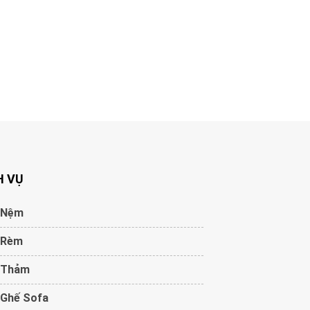
H VỤ
 Nệm
 Rèm
 Thảm
 Ghế Sofa