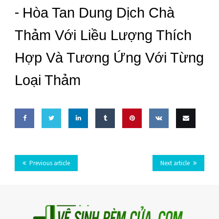
-
Hòa Tan Dung Dịch Chà
Thảm Với Liều Lượng Thích
Hợp Và Tương Ứng Với Từng
Loại Thảm
Share
Share
Share
Share
Pin
Share
Email
on
on
on
on
this
on VK
this
Previous article
Next article
Facebook
Twitter
LinkedIn
Tumblr