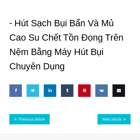
-
Hút Sạch Bụi Bẩn Và Mủ
Cao Su Chết Tồn Đọng Trên
Nệm Bằng Máy Hút Bụi
Chuyên Dụng
Share
Share
Share
Share
Pin
Share
Email
on
on
on
on
this
on VK
this
Previous article
Next article
Facebook
Twitter
LinkedIn
Tumblr