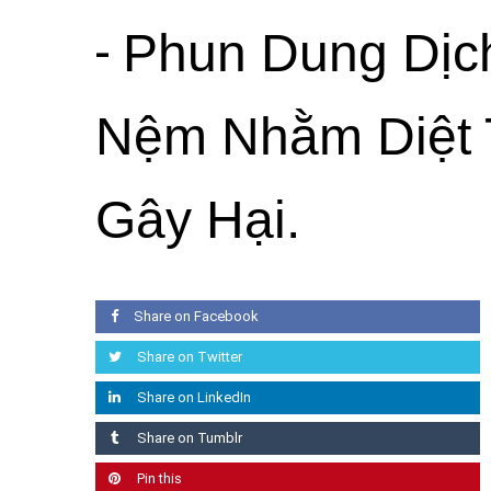
-
Phun Dung Dịc
Nệm Nhằm Diệt 
Gây Hại.
Share on Facebook
Share on Twitter
Share on LinkedIn
Share on Tumblr
Pin this