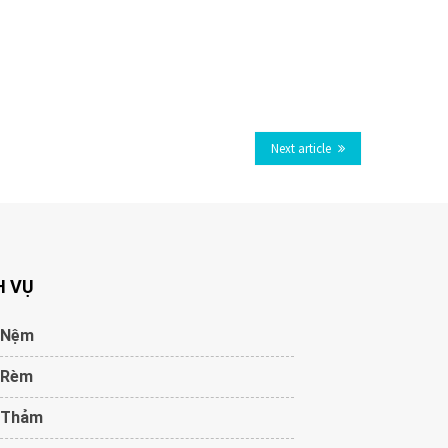
Next article
H VỤ
 Nệm
 Rèm
 Thảm