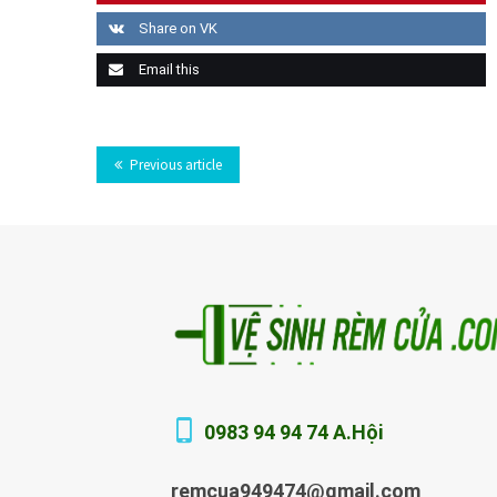
Share on VK
Email this
Previous article
0983 94 94 74 A.Hội
remcua949474@gmail.com