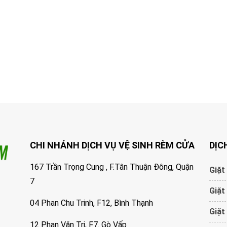
CHI NHÁNH DỊCH VỤ VỆ SINH RÈM CỬA
DỊC
167 Trần Trọng Cung , F.Tân Thuận Đông, Quận
Giặt
7
Giặt
04 Phan Chu Trinh, F12, Bình Thạnh
Giặt
12 Phan Văn Trị, F7. Gò Vấp